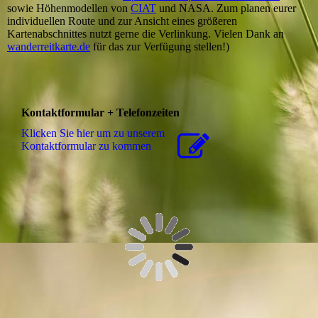
sowie Höhenmodellen von
CIAT
und NASA. Zum planen eurer
individuellen Route und zur Ansicht eines größeren
Kartenabschnittes nutzt gerne die Verlinkung. Vielen Dank an
wanderreitkarte.de
für das zur Verfügung stellen!)
Kontaktformular + Telefonzeiten
Klicken Sie hier um zu unserem
Kon­takt­for­mu­lar zu kommen