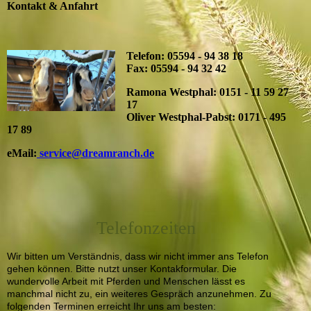
Kontakt & Anfahrt
Telefon: 05594 - 94 38 18
Fax: 05594 - 94 32 42
Ramona Westphal: 0151 - 11 59 27
17
Oliver Westphal-Pabst: 0171 - 495
17 89
eMail:
service@dreamranch.de
Telefonzeiten
Wir bitten um Verständnis, dass wir nicht immer ans Telefon
gehen können. Bitte nutzt unser Kontakformular. Die
wundervolle Arbeit mit Pferden und Menschen lässt es
manchmal nicht zu, ein weiteres Gespräch anzunehmen. Zu
folgenden Terminen erreicht Ihr uns am besten: