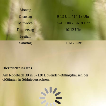
Montag
-
Dienstag
9-13 Uhr / 14-18 Uhr
Mittwoch
9-13 Uhr / 14-18 Uhr
Donnerstag
10-12 Uhr
Freitag
-
Samstag
10-12 Uhr
Hier findet ihr uns
Am Rodebach 39 in 37120 Bovenden-Billingshausen bei
Göttingen in Südniedersachsen.